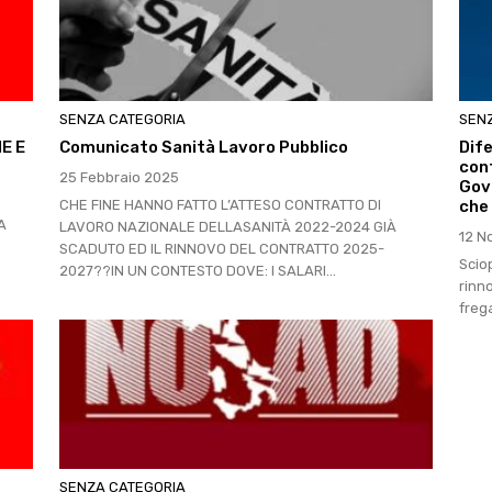
SENZA CATEGORIA
SEN
E E
Comunicato Sanità Lavoro Pubblico
Dif
cont
25 Febbraio 2025
Gov
CHE FINE HANNO FATTO L’ATTESO CONTRATTO DI
che 
A
LAVORO NAZIONALE DELLASANITÀ 2022-2024 GIÀ
12 N
SCADUTO ED IL RINNOVO DEL CONTRATTO 2025-
Scio
2027??IN UN CONTESTO DOVE: I SALARI...
rinn
freg
SENZA CATEGORIA