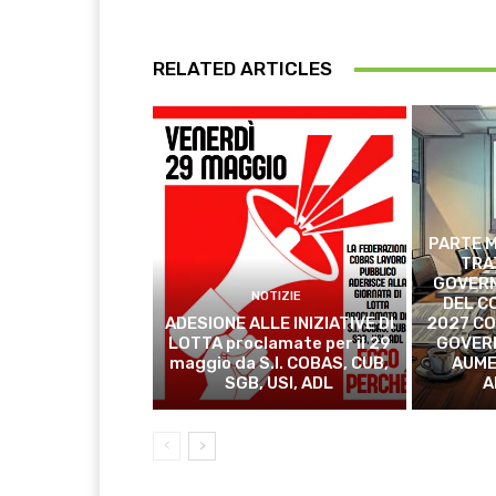
RELATED ARTICLES
PARTE M
TRA
GOVERN
NOTIZIE
DEL C
ADESIONE ALLE INIZIATIVE DI
2027 CO
LOTTA proclamate per il 29
GOVER
maggio da S.I. COBAS, CUB,
AUME
SGB, USI, ADL
A