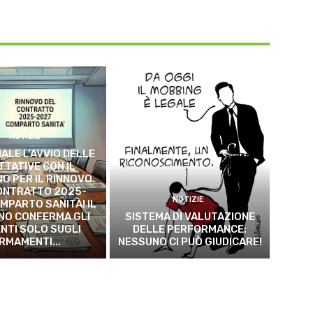
NOTIZIE
ALE L’AVVIO DELLE
TTATIVE CON IL
O PER IL RINNOVO
ONTRATTO 2025-
NOTIZIE
MPARTO SANITÀ! IL
NO CONFERMA GLI
SISTEMA DI VALUTAZIONE
NTI SOLO SUGLI
DELLE PERFORMANCE:
RMAMENTI...
NESSUNO CI PUÒ GIUDICARE!