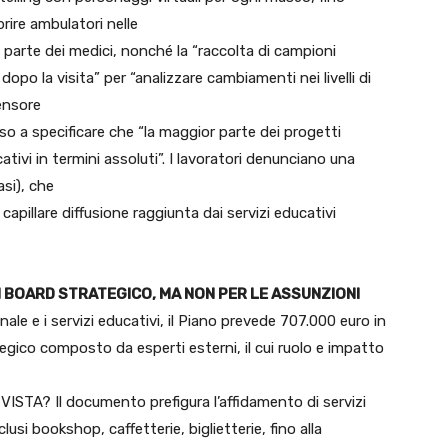
rire ambulatori nelle
a parte dei medici, nonché la “raccolta di campioni
dopo la visita” per “analizzare cambiamenti nei livelli di
tensore
sso a specificare che “la maggior parte dei progetti
tivi in termini assoluti”. I lavoratori denunciano una
asi), che
 capillare diffusione raggiunta dai servizi educativi
N BOARD STRATEGICO, MA NON PER LE ASSUNZIONI
le e i servizi educativi, il Piano prevede 707.000 euro in
egico composto da esperti esterni, il cui ruolo e impatto
TA? Il documento prefigura l’affidamento di servizi
si bookshop, caffetterie, biglietterie, fino alla