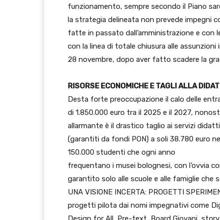
funzionamento, sempre secondo il Piano sar
la strategia delineata non prevede impegni c
fatte in passato dall’amministrazione e con le
con la linea di totale chiusura alle assunzioni 
28 novembre, dopo aver fatto scadere la gra
RISORSE ECONOMICHE E TAGLI ALLA DIDAT
Desta forte preoccupazione il calo delle entra
di 1.850.000 euro tra il 2025 e il 2027, nonos
allarmante è il drastico taglio ai servizi did
(garantiti da fondi PON) a soli 38.780 euro ne
150.000 studenti che ogni anno
frequentano i musei bolognesi, con l’ovvia c
garantito solo alle scuole e alle famiglie che
UNA VISIONE INCERTA: PROGETTI SPERIMENT
progetti pilota dai nomi impegnativi come Dig
Design for All, Pre-text, Board Giovani, story