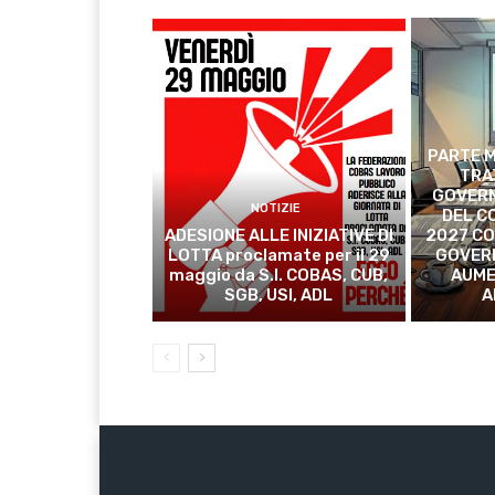
PARTE M
TRA
GOVERN
NOTIZIE
DEL C
ADESIONE ALLE INIZIATIVE DI
2027 CO
LOTTA proclamate per il 29
GOVER
maggio da S.I. COBAS, CUB,
AUME
SGB, USI, ADL
A