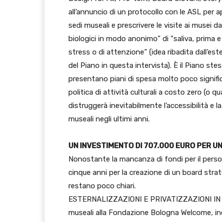
all’annuncio di un protocollo con le ASL per ap
sedi museali e prescrivere le visite ai musei d
biologici in modo anonimo” di “saliva, prima e 
stress o di attenzione” (idea ribadita dall’es
del Piano in questa intervista). È il Piano ste
presentano piani di spesa molto poco significa
politica di attività culturali a costo zero (o qu
distruggerà inevitabilmente l’accessibilità e la
museali negli ultimi anni.
UN INVESTIMENTO DI 707.000 EURO PER U
Nonostante la mancanza di fondi per il persona
cinque anni per la creazione di un board strat
restano poco chiari.
ESTERNALIZZAZIONI E PRIVATIZZAZIONI IN VIS
museali alla Fondazione Bologna Welcome, inclu