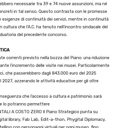
ebbero necessarie tra 39 e 74 nuove assunzioni, ma né
oncreti in tal senso. Questo contrasta con le promesse
 esigenze di continuità dei servizi, mentre in continuità
in cultura che l’A.C. ha tenuto nell’incontro sindacale del
duatoria del precedente concorso.
TICA
te correnti previsto nella bozza del Piano: una riduzione
tante l’incremento delle visite nei musei. Particolarmente
attici, che passerebbero dagli 843.000 euro del 2025
l 2027, azzerando le attività educative per gli oltre
onseguenza che l’accesso a cultura e patrimonio sarà
 se lo potranno permettere
ALI A COSTO ZERO Il Piano Strategico punta su
ital library, Fab Lab, Edit-a-thon, Phygital Diplomacy,
telling con personaggi virtuali per ogni museo, fino