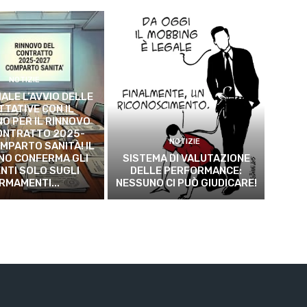
NOTIZIE
ALE L’AVVIO DELLE
TTATIVE CON IL
O PER IL RINNOVO
ONTRATTO 2025-
NOTIZIE
MPARTO SANITÀ! IL
NO CONFERMA GLI
SISTEMA DI VALUTAZIONE
NTI SOLO SUGLI
DELLE PERFORMANCE:
RMAMENTI...
NESSUNO CI PUÒ GIUDICARE!