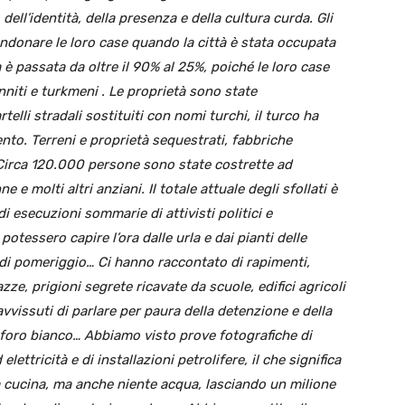
dell’identità, della presenza e della cultura curda. Gli
andonare le loro case quando la città è stata occupata
è passata da oltre il 90% al 25%, poiché le loro case
nniti e turkmeni . Le proprietà sono state
elli stradali sostituiti con nomi turchi, il turco ha
nto. Terreni e proprietà sequestrati, fabbriche
. Circa 120.000 persone sono state costrette ad
e molti altri anziani. Il totale attuale degli sfollati è
esecuzioni sommarie di attivisti politici e
potessero capire l’ora dalle urla e dai pianti delle
5 di pomeriggio… Ci hanno raccontato di rapimenti,
ze, prigioni segrete ricavate da scuole, edifici agricoli
ravvissuti di parlare per paura della detenzione e della
sforo bianco… Abbiamo visto prove fotografiche di
ettricità e di installazioni petrolifere, il che significa
a cucina, ma anche niente acqua, lasciando un milione