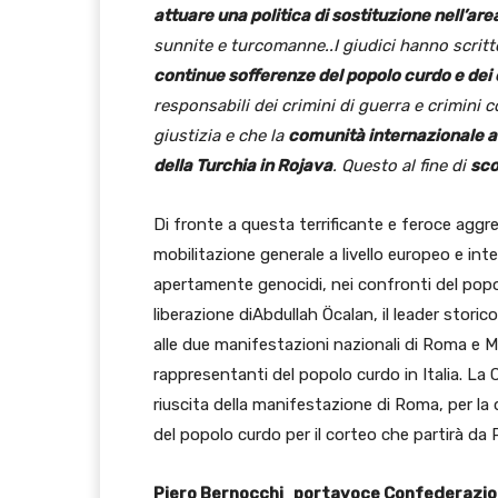
attuare una politica di sostituzione nell’area
sunnite e turcomanne
..
I giudici hanno scrit
continue sofferenze del popolo curdo e dei 
responsabili dei crimini di guerra e crimini c
giustizia e che la
comunità internazionale a
della Turchia in Rojava
. Questo al fine di
sco
Di fronte a questa terrificante e feroce aggr
mobilitazione generale a livello europeo e inte
apertamente genocidi, nei confronti del pop
liberazione diAbdullah Öcalan, il leader stori
alle due manifestazioni nazionali di Roma e M
rappresentanti del popolo curdo in Italia. L
riuscita della manifestazione di Roma, per la
del popolo curdo per il corteo che partirà da 
Piero Bernocchi portavoce Confederazi