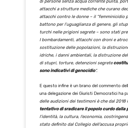
di persone senza acqua corrente pulita, por
attacchi a strutture mediche che curano deci
attacchi contro le donne – il “femminicidio po
battono per l’uguaglianza di genere, gli stup
turchi nelle prigioni segrete – sono stati p
I bombardamenti, attacchi con droni e atrocità
sostituzione delle popolazioni, la distruzion
idriche, i danni ambientali, la distruzione de
di stupri, torture, detenzioni segrete
costitu
sono indicativi di genocidio
“.
E questo infine è un brano del commento dell
una delegazione dei Giuristi Democratici ha pa
delle audizioni dei testimoni è che dal 2018
tentativo di sradicare il popolo curdo dalla 
l’identità, la cultura, l’economia, costringen
stato definito dal Collegio dell’accusa propr