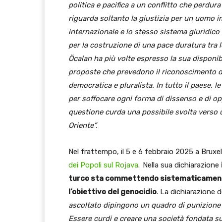
politica e pacifica a un conflitto che perdur
riguarda soltanto la giustizia per un uomo im
internazionale e lo stesso sistema giuridic
per la costruzione di una pace duratura tra l
Öcalan ha più volte espresso la sua disponi
proposte che prevedono il riconoscimento dei 
democratica e pluralista. In tutto il paese, le
per soffocare ogni forma di dissenso e di op
questione curda una possibile svolta verso 
Oriente”.
Nel frattempo, il 5 e 6 febbraio 2025 a Bruxell
dei Popoli sul Rojava
.
Nella sua dichiarazione
turco sta commettendo sistematicamente c
l’obiettivo del genocidio
. La dichiarazione de
ascoltato dipingono un quadro di punizione d
Essere curdi e creare una società fondata sui