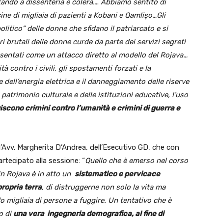
tando a dissenteria e colera…
.
Abbiamo sentito di
ne di migliaia di pazienti a Kobani e Qamlişo…Gli
litico” delle donne che sfidano il patriarcato e si
ri brutali delle donne curde da parte dei servizi segreti
resentati come un attacco diretto al modello del Rojava…
 contro i civili, gli spostamenti forzati e la
e dell’energia elettrica e il danneggiamento delle riserve
l patrimonio culturale e delle istituzioni educative, l’uso
iscono crimini contro l’umanità e crimini di guerra e
’Avv. Margherita D’Andrea, dell’Esecutivo GD, che con
rtecipato alla sessione: “
Quello che è emerso nel corso
 in Rojava è in atto un
sistematico e pervicace
propria terra
, di distruggerne non solo la vita ma
do migliaia di persone a fuggire. Un tentativo che è
io di
una vera ingegneria demografica, al fine di