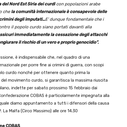
 del Nord Est Siria dei curdi
con popolazioni arabe
to che
la comunità internazionale è consapevole delle
crimini degli imputati…
E’ dunque
fondamentale che i
ontro il popolo curdo siano portati davanti alla
ssicuri immediatamente la cessazione degli attacchi
ngiurare il rischio di un vero e proprio genocidio”.
essione, è indispensabile che, nel quadro di una
rnazionale per porre fine ai crimini di guerra, con scopi
olo curdo nonché per ottenere quanto prima la
co del movimento curdo, si garantisca la massima riuscita
ilano, indette per sabato prossimo 15 febbraio dai
a Confederazione COBAS è particolarmente impegnata alla
 quale diamo appuntamento a tutti i difensori della causa
P. La Malfa (Circo Massimo) alle ore 14.30
one COBAS