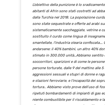
L’obiettivo della punizione è lo sradicamento 
abitanti di Afrin sono stati costretti ad abb
dalla Turchia nel 2018. La popolazione curda 
sono state sequestrate e offerte ad arabi su
sistematicamente saccheggiate, vetrine e cart
sostituito il curdo come lingua di insegname
smantellate, l’industria olearia confiscata…
andarsene: il 40% bambini, un altro 40% donne 
stimato in 300.000 unità…Abbiamo sentito di 
soccorritori, sparizioni e di come le persone 
persone torturate, dalle 9 del mattino alle 
aggressioni sessuali e stupri di donne e ragaz
e stazioni ferroviarie, e l’incapacità dei sop
tortura.. Abbiamo visto prove dell’uso di fo
ripetuti bombardamenti di impianti di gas ed el
niente combustibile per il riscaldamento e l