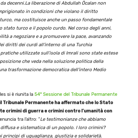
a da decenni.La liberazione di Abdullah Öcalan non
prigionato in condizioni che violano il diritto
o turco, ma costituisce anche un passo fondamentale
o stato turco e il popolo curdo. Nel corso degli anni,
bilità a negoziare e a promuovere la pace, avanzando
diritti dei curdi all’interno di una Turchia
 pratiche utilizzate sull’isola di Imrali sono state estese
posizione che veda nella soluzione politica della
una trasformazione democratica dell’intero Medio
es si è riunita la
54° Sessione del Tribunale Permanente
il Tribunale Permanente ha affermato che lo Stato
rimini di guerra e crimini contro l’umanità con
nuncia tra l’altro: “
Le testimonianze che abbiamo
iffusa e sistematica di un popolo. I loro crimini?
 principi di uguaglianza, giustizia e solidarietà.