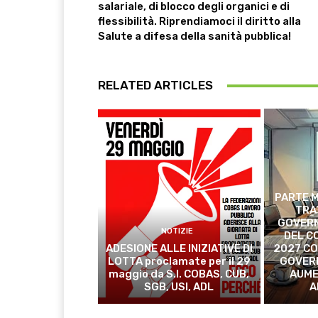
salariale, di blocco degli organici e di
flessibilità. Riprendiamoci il diritto alla
Salute a difesa della sanità pubblica!
RELATED ARTICLES
PARTE M
TRA
GOVERN
NOTIZIE
DEL C
ADESIONE ALLE INIZIATIVE DI
2027 CO
LOTTA proclamate per il 29
GOVER
maggio da S.I. COBAS, CUB,
AUME
SGB, USI, ADL
A