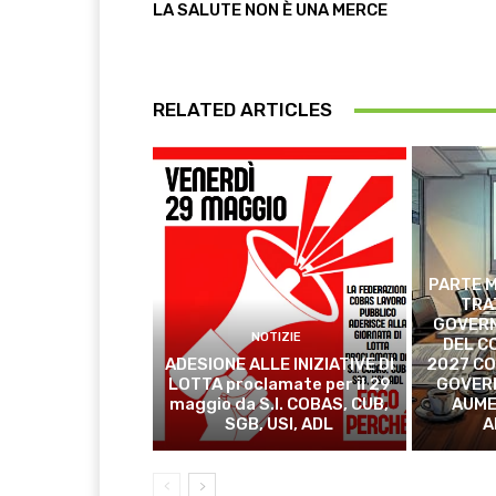
LA SALUTE NON È UNA MERCE
RELATED ARTICLES
PARTE M
TRA
GOVERN
NOTIZIE
DEL C
ADESIONE ALLE INIZIATIVE DI
2027 CO
LOTTA proclamate per il 29
GOVER
maggio da S.I. COBAS, CUB,
AUME
SGB, USI, ADL
A