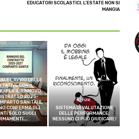
EDUCATORI SCOLASTICI, L’ESTATE NON SI
MANGIA
NOTIZIE
ALE L’AVVIO DELLE
TTATIVE CON IL
O PER IL RINNOVO
ONTRATTO 2025-
NOTIZIE
MPARTO SANITÀ! IL
NO CONFERMA GLI
SISTEMA DI VALUTAZIONE
NTI SOLO SUGLI
DELLE PERFORMANCE:
RMAMENTI...
NESSUNO CI PUÒ GIUDICARE!